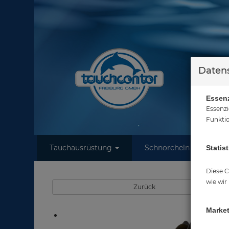
Datens
Essenz
Essenzi
Funktio
Tauchausrüstung
Schnorcheln
W
Statist
S
Diese C
wie wir
Zurück
Market