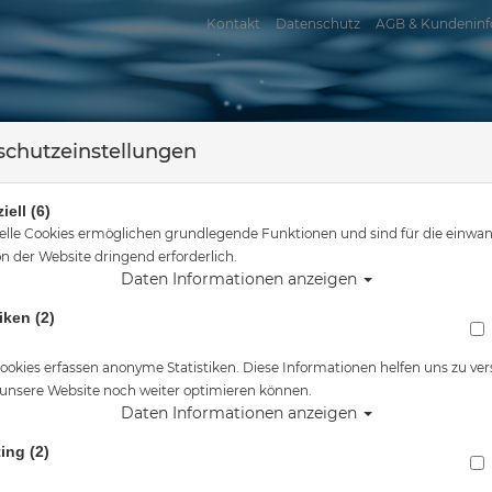
Kontakt
Datenschutz
AGB & Kundeninf
chutzeinstellungen
iell (6)
elle Cookies ermöglichen grundlegende Funktionen und sind für die einwan
n der Website dringend erforderlich.
Daten Informationen anzeigen
assersport
Tauchkurse
Service
Reisen
iken (2)
ie sind hier
Tauchausrüstung
Cressi Flossen Agua - Gelb - Gr. 45/46 (10/1
ookies erfassen anonyme Statistiken. Diese Informationen helfen uns zu ver
 unsere Website noch weiter optimieren können.
Alle Artikel zeigen aus: 
Daten Informationen anzeigen
ing (2)
Cressi Flossen Agua - Gelb - Gr. 45/46 (10/11)