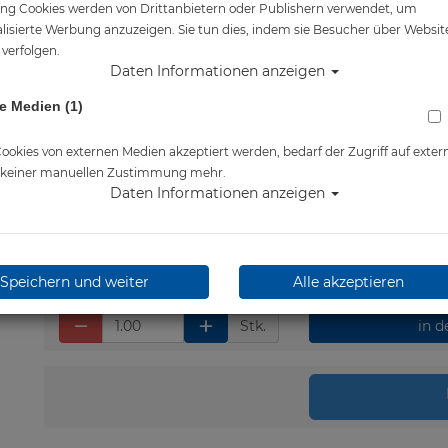
ng Cookies werden von Drittanbietern oder Publishern verwendet, um
Artikelnr.: cre-CA201045
lisierte Werbung anzuzeigen. Sie tun dies, indem sie Besucher über Websit
verfolgen.
Daten Informationen anzeigen
e Medien (1)
Herstellerpreis: 34,99 €
35,00 €
*
okies von externen Medien akzeptiert werden, bedarf der Zugriff auf exter
e keiner manuellen Zustimmung mehr.
Daten Informationen anzeigen
Lieferbar in 1-3 Werktage
Speichern und weiter
Alle akzeptieren
Stk.
in 