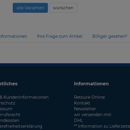
alle Varianten
wünschen
nformationen
Ihre Frage zum Artikel
Billiger gesehen?
tliches
Informationen
& Kundeninformationen
Retoure Online
nschutz
Kontakt
essum
Newsletter
rrufsrecht
wir versenden mit:
andkosten
DHL
erefreiheitserklärung
** Information zu Lieferzeit