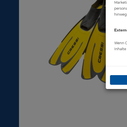
Marketi
persona
hinweg 
Extern
Wenn Co
Inhalt