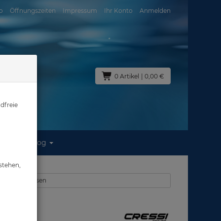
o
Öffnungszeiten
Impressum
Ihr Konto
Anmelden
0 Artikel
| 0,00 €
dfreie
Blog
1)
stehen,
Schnorchelflossen