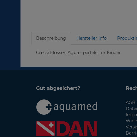
Beschreibung
Hersteller Info
Produkti
Cressi Flossen Agua - perfekt für Kinder
Gut abgesichert?
Rech
AGB 
Date
Impr
Wide
Vers
Barri