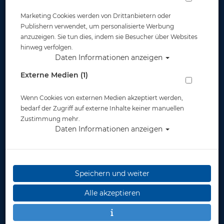
Marketing Cookies werden von Drittanbietern oder
Publishern verwendet, um personalisierte Werbung
anzuzeigen. Sie tun dies, indem sie Besucher über Websites
hinweg verfolgen.
Daten Informationen anzeigen
DBG - Flaschenkörper 230 bar
Externe Medien (1)
M25x2EN144 12 L kurz
Wenn Cookies von externen Medien akzeptiert werden,
Artikelnr.: pol-19012
bedarf der Zugriff auf externe Inhalte keiner manuellen
Zustimmung mehr.
Daten Informationen anzeigen
Speichern und weiter
Herstellerpreis: 325,00 €
Alle akzeptieren
325,00 €
*