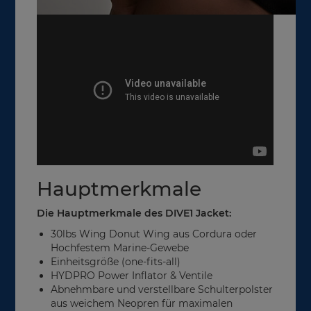
Hauptmerkmale
Die Hauptmerkmale des DIVE1 Jacket:
30lbs Wing Donut Wing aus Cordura oder
Hochfestem Marine-Gewebe
Einheitsgröße (one-fits-all)
HYDPRO Power Inflator & Ventile
Abnehmbare und verstellbare Schulterpolster
aus weichem Neopren für maximalen