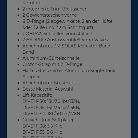
Komfort
2 integrierte Trim-Bleitaschen
2 Gewichtstaschen vorne
6 D-Ringe (2 abgewinkelte, 2 an der Hüfte
oder Taille und 2 am Schrittgurt)
COBRA® Schnallen vorinstalliert
2 HYDPRO Auslassventile/Dump Valves
Abnehmbares 3M SOLAS Reflektor-Band
Band
Aluminium-Gürtelschnalle
Crotch-Strap mit 2 D-Ringe
Hartcoat eloxiertes Aluminium Single Tank
Adapter
Abnehmbarer Brustgurt
Beste Material Auswahl
Lift Kapazität:
DIVE1 F.30: 13L/30 lbs/133N,
DIVE1 F.35: 16L/35 lbs/156N,
DIVE1 F.40: 18L/40 lbs/178N
Gewicht (mit Softplate)
DIVE1 F.30: 3.5 Kilo
DIVE1 F.35: 3.6 Kilo