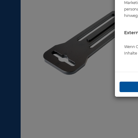
Marketi
persona
hinweg 
Extern
Wenn Co
Inhalt