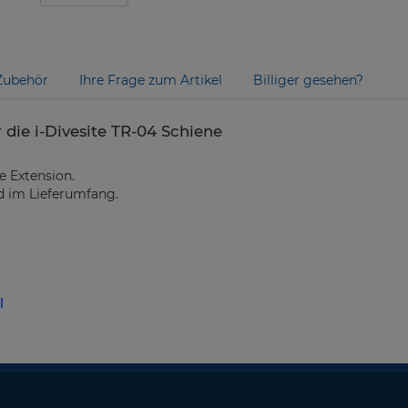
Zubehör
Ihre Frage zum Artikel
Billiger gesehen?
 die i-Divesite TR-04 Schiene
se Extension.
d im Lieferumfang.
l