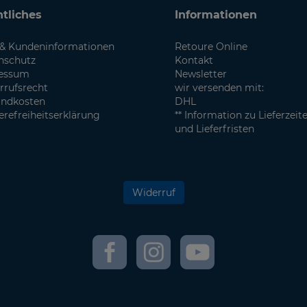
tliches
Informationen
& Kundeninformationen
Retoure Online
nschutz
Kontakt
essum
Newsletter
rrufsrecht
wir versenden mit:
andkosten
DHL
erefreiheitserklärung
** Information zu Lieferzeit
und Lieferfristen
Widerruf