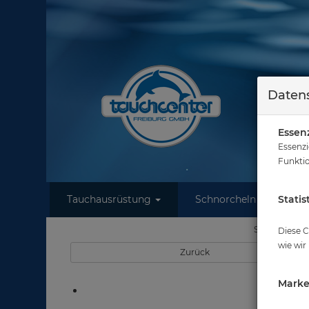
Datens
Essenz
Essenzi
Funktio
Tauchausrüstung
Schnorcheln
Statis
W
Sie sind hier
Diese C
wie wir
Zurück
Marke