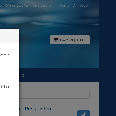
o
Öffnungszeiten
Impressum
Ihr Konto
Anmelden
0 Artikel
| 0,00 €
dfreie
Blog
4 - Restposten
stehen,
aus: Zubehör
ene TR-04 - Restposten