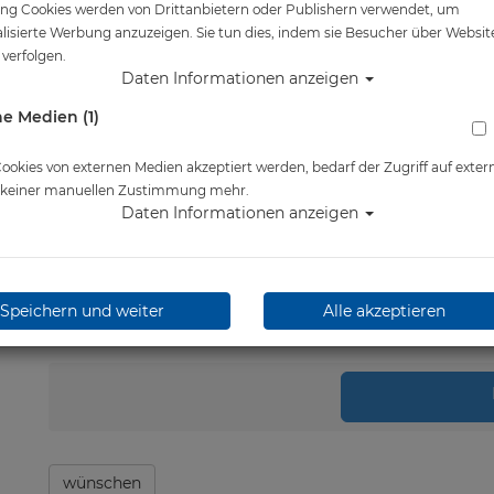
ng Cookies werden von Drittanbietern oder Publishern verwendet, um
Artikelnr.: id-EXTR04
lisierte Werbung anzuzeigen. Sie tun dies, indem sie Besucher über Websit
verfolgen.
Daten Informationen anzeigen
Herstellerpreis: 19,90 €
e Medien (1)
19,90 €
*
okies von externen Medien akzeptiert werden, bedarf der Zugriff auf exter
Lieferbar in 1-2 Wochen
e keiner manuellen Zustimmung mehr.
Daten Informationen anzeigen
Speichern und weiter
Alle akzeptieren
Stk.
in 
wünschen