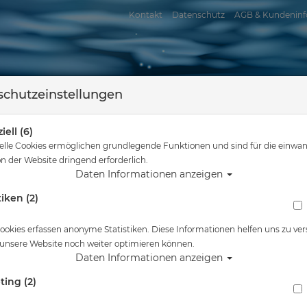
Kontakt
Datenschutz
AGB & Kundeninf
chutzeinstellungen
iell (6)
elle Cookies ermöglichen grundlegende Funktionen und sind für die einwan
n der Website dringend erforderlich.
Daten Informationen anzeigen
tiken (2)
assersport
Tauchkurse
Service
Reisen
Tauchausrüstung
# i-Divesite - TR-04 - Verlängerung für Schiene TR-0
ookies erfassen anonyme Statistiken. Diese Informationen helfen uns zu ver
 unsere Website noch weiter optimieren können.
Alle Artikel zeigen 
Daten Informationen anzeigen
ting (2)
# i-Divesite - TR-04 - Verlängerung für Schi