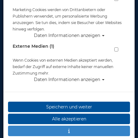
Marketing Cookies werden von Drittanbietern oder
Artikelnr.: bundle-DAFST4MAXPLUS
Publishern verwendet, um personalisierte Werbung
anzuzeigen. Sie tun dies, indem sie Besucher über Websites
hinweg verfolgen.
Daten Informationen anzeigen
Externe Medien (1)
Wenn Cookies von externen Medien akzeptiert werden,
Stell dir dein Wunsch-Bundle zusammen:
Wähle deine Gehäusefarbe
bedarf der Zugriff auf externe Inhalte keiner manuellen
Wähle optional deinen Smartphone-Adapter
Zustimmung mehr.
Wähle optional dein Zubehör
Daten Informationen anzeigen
Herstellerpreis: 279,00 €
Speichern und weiter
Alle akzeptieren
Lieferbar in