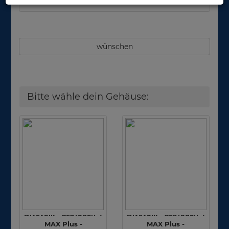
wünschen
Bitte wähle dein Gehäuse:
Divevolk - SeaTouch 4
Divevolk - SeaTouch 4
MAX Plus -
MAX Plus -