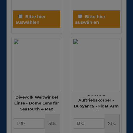
Divevolk
Divevolk Weitwinkel
Auftriebskörper -
Linse - Dome Lens für
Buoyancy - Float Arm
SeaTouch 4 Max
- 872g
Stk.
Stk.