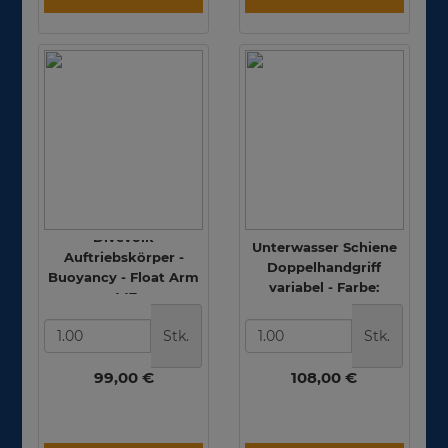
Divevolk -
Divevolk
Unterwasser Schiene
Auftriebskörper -
Doppelhandgriff
Buoyancy - Float Arm
variabel - Farbe:
- 447g
Schwarz
Stk.
Stk.
99,00 €
108,00 €