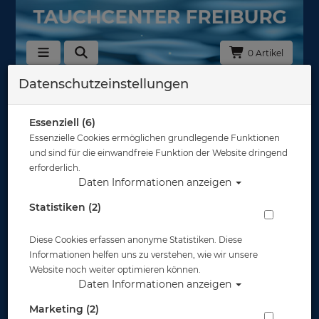
0 Artikel
Datenschutzeinstellungen
Zurück
Alle Artikel zeigen aus: Gehäuse - Kompaktkameras
Essenziell (6)
Essenzielle Cookies ermöglichen grundlegende Funktionen
und sind für die einwandfreie Funktion der Website dringend
erforderlich.
Daten Informationen anzeigen
Statistiken (2)
Diese Cookies erfassen anonyme Statistiken. Diese
Informationen helfen uns zu verstehen, wie wir unsere
Website noch weiter optimieren können.
Divevolk - SeaTouch 4 MAX Plus -
Daten Informationen anzeigen
Smartphonegehäuse + optional
Marketing (2)
Adapter/Zubehör