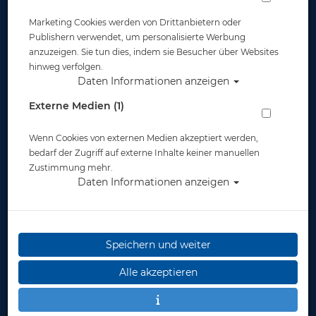
Marketing Cookies werden von Drittanbietern oder
Publishern verwendet, um personalisierte Werbung
anzuzeigen. Sie tun dies, indem sie Besucher über Websites
hinweg verfolgen.
Fisch (für Bleigurt) 1 kg - nicht Lieferbar
Daten Informationen anzeigen
#
Externe Medien (1)
Artikelnr.: pol-20913
Wenn Cookies von externen Medien akzeptiert werden,
bedarf der Zugriff auf externe Inhalte keiner manuellen
Zustimmung mehr.
Daten Informationen anzeigen
Herstellerpreis: 12,00 €
Speichern und weiter
12,00 €
*
Alle akzeptieren
Lieferbar in