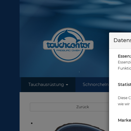
Datens
Essenz
Essenzi
Funktio
Tauchausrüstung
Schnorcheln
Statis
W
Diese C
wie wir
Zurück
Marke