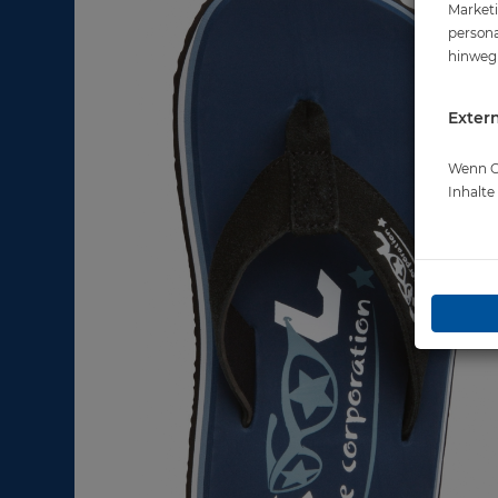
Marketi
persona
hinweg 
Extern
Wenn Co
Inhalt