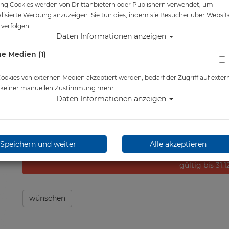
ng Cookies werden von Drittanbietern oder Publishern verwendet, um
Artikelnr.: OP1-Master
lisierte Werbung anzuzeigen. Sie tun dies, indem sie Besucher über Websit
verfolgen.
Daten Informationen anzeigen
ab
6,90 €
*
e Medien (1)
Lieferbar in
okies von externen Medien akzeptiert werden, bedarf der Zugriff auf exter
e keiner manuellen Zustimmung mehr.
Daten Informationen anzeigen
13,00 € (65.33 
Speichern und weiter
Alle akzeptieren
UVP:
gültig bis 31.
wünschen