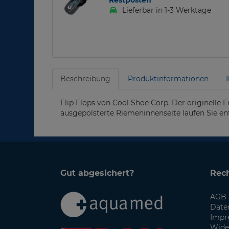
Restposten
Lieferbar in 1-3 Werktage
Beschreibung
Produktinformationen
Flip Flops von Cool Shoe Corp. Der originelle 
ausgepolsterte Riemeninnenseite laufen Sie e
Gut abgesichert?
Rech
AGB 
Date
Impr
Wide