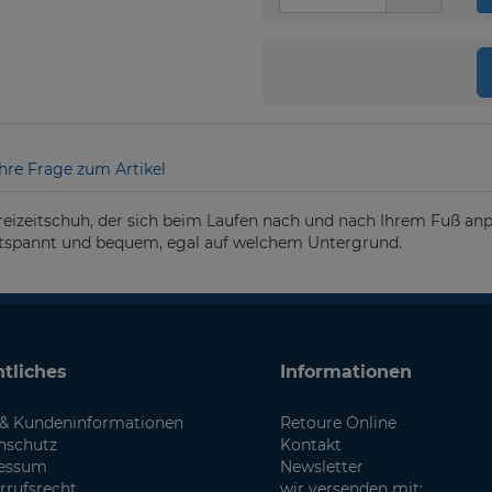
Ihre Frage zum Artikel
Freizeitschuh, der sich beim Laufen nach und nach Ihrem Fuß an
ntspannt und bequem, egal auf welchem Untergrund.
tliches
Informationen
& Kundeninformationen
Retoure Online
nschutz
Kontakt
essum
Newsletter
rrufsrecht
wir versenden mit: