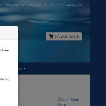
o
Öffnungszeiten
Impressum
Ihr Konto
Anmelden
0 Artikel
| 0,00 €
dfreie
Blog
n
stehen,
us: Abverkauf