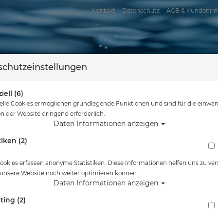
Kontakt
Datenschutz
AGB & Kundeninf
chutzeinstellungen
iell (6)
elle Cookies ermöglichen grundlegende Funktionen und sind für die einwan
n der Website dringend erforderlich.
Daten Informationen anzeigen
tiken (2)
assersport
Tauchkurse
Service
Reisen
Sie sind hier
Tauchausrüstung
Flip Flop Cool Shoe Original - Restposte
ookies erfassen anonyme Statistiken. Diese Informationen helfen uns zu ver
 unsere Website noch weiter optimieren können.
Alle Artikel zeigen a
Daten Informationen anzeigen
ting (2)
Flip Flop Cool Shoe Original - Restposten