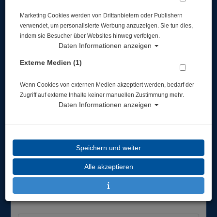
Marketing Cookies werden von Drittanbietern oder Publishern
verwendet, um personalisierte Werbung anzuzeigen. Sie tun dies,
indem sie Besucher über Websites hinweg verfolgen.
# Goggle STEALTH LSR Mirrored black red
Daten Informationen anzeigen
silver - Abverkauf
Externe Medien (1)
Artikelnr.: head-451033bkrdsi
Wenn Cookies von externen Medien akzeptiert werden, bedarf der
Zugriff auf externe Inhalte keiner manuellen Zustimmung mehr.
Daten Informationen anzeigen
Herstellerpreis: 34,90 €
Speichern und weiter
20,41 €
*
Alle akzeptieren
Lieferbar in
1-3 Werktage