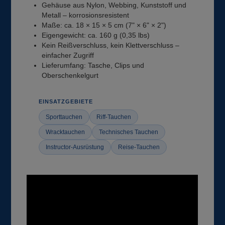
Gehäuse aus Nylon, Webbing, Kunststoff und
Metall – korrosionsresistent
Maße: ca. 18 × 15 × 5 cm (7" × 6" × 2")
Eigengewicht: ca. 160 g (0,35 lbs)
Kein Reißverschluss, kein Klettverschluss –
einfacher Zugriff
Lieferumfang: Tasche, Clips und
Oberschenkelgurt
EINSATZGEBIETE
Sporttauchen
Riff-Tauchen
Wracktauchen
Technisches Tauchen
Instructor-Ausrüstung
Reise-Tauchen