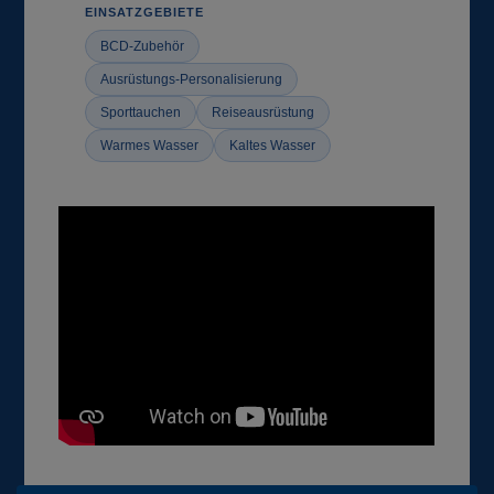
EINSATZGEBIETE
BCD-Zubehör
Ausrüstungs-Personalisierung
Sporttauchen
Reiseausrüstung
Warmes Wasser
Kaltes Wasser