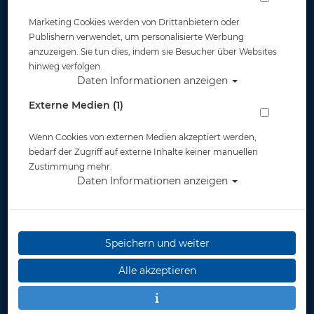
Marketing Cookies werden von Drittanbietern oder
Publishern verwendet, um personalisierte Werbung
anzuzeigen. Sie tun dies, indem sie Besucher über Websites
hinweg verfolgen.
Daten Informationen anzeigen
Korrektions Linse für VC510A - einzeln -
Externe Medien (1)
neg 4.0 #
Wenn Cookies von externen Medien akzeptiert werden,
Artikelnr.: tus-VC510AN40
bedarf der Zugriff auf externe Inhalte keiner manuellen
Zustimmung mehr.
Daten Informationen anzeigen
Herstellerpreis: 10,50 €
Speichern und weiter
10,50 €
*
Alle akzeptieren
Lieferbar in