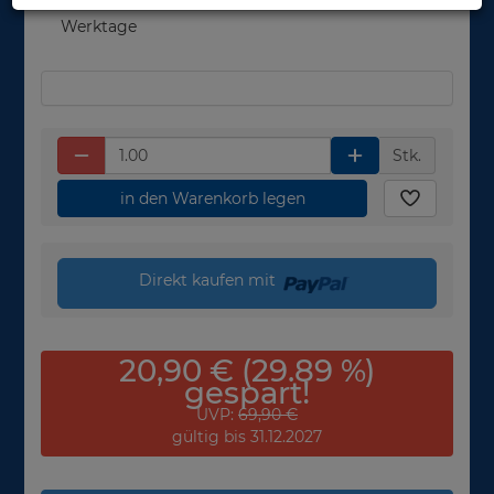
in 1-3
Werktage
Stk.
in den Warenkorb legen
Direkt kaufen mit
20,90 € (29.89 %)
gespart!
UVP:
69,90 €
gültig bis 31.12.2027