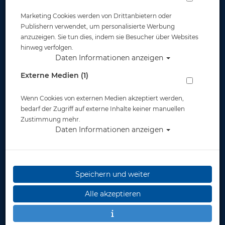
Marketing Cookies werden von Drittanbietern oder
Publishern verwendet, um personalisierte Werbung
anzuzeigen. Sie tun dies, indem sie Besucher über Websites
hinweg verfolgen.
Daten Informationen anzeigen
# Lavacore Elite Shorts - Unisex - XS -
Externe Medien (1)
Restposten
Wenn Cookies von externen Medien akzeptiert werden,
Artikelnr.: oce-873387751
bedarf der Zugriff auf externe Inhalte keiner manuellen
Zustimmung mehr.
Daten Informationen anzeigen
Herstellerpreis: 69,90 €
Speichern und weiter
49,00 €
*
Alle akzeptieren
Lieferbar