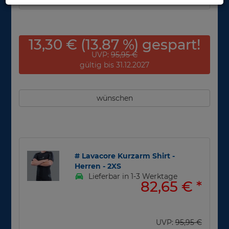
13,30 € (13.87 %) gespart!
UVP:
95,95 €
gültig bis 31.12.2027
wünschen
# Lavacore Kurzarm Shirt -
Herren - 2XS
Lieferbar in 1-3 Werktage
82,65 €
*
UVP:
95,95 €