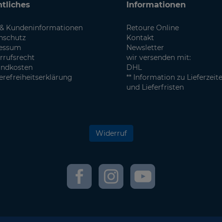
tliches
Informationen
& Kundeninformationen
Retoure Online
nschutz
Kontakt
essum
Newsletter
rrufsrecht
wir versenden mit:
andkosten
DHL
erefreiheitserklärung
** Information zu Lieferzeit
und Lieferfristen
Widerruf