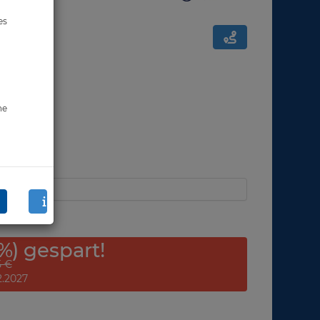
es
ne
%) gespart!
5 €
12.2027