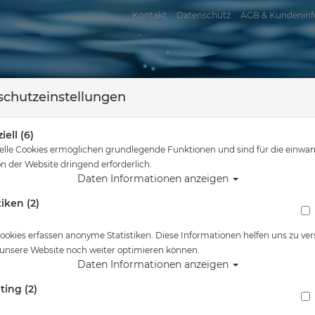
Kontakt
Datenschutz
AGB & Kundeninf
chutzeinstellungen
iell (6)
elle Cookies ermöglichen grundlegende Funktionen und sind für die einwan
n der Website dringend erforderlich.
Daten Informationen anzeigen
tiken (2)
assersport
Tauchkurse
Service
Reisen
d hier
Tauchausrüstung
Mahe Active Shorty 3.0 (2018) - Herren - Größe:
ookies erfassen anonyme Statistiken. Diese Informationen helfen uns zu ver
 unsere Website noch weiter optimieren können.
Alle Artikel zeigen a
Daten Informationen anzeigen
ting (2)
Mahe Active Shorty 3.0 (2018) - Herren - Größ