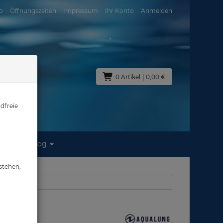
o
Öffnungszeiten
Impressum
Ihr Konto
Anmelden
0 Artikel
| 0,00 €
dfreie
Blog
 46 - #
stehen,
us: Abverkauf
e: 46 - #