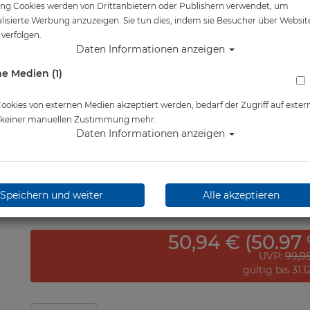
ng Cookies werden von Drittanbietern oder Publishern verwendet, um
Artikelnr.: lung-5411master
lisierte Werbung anzuzeigen. Sie tun dies, indem sie Besucher über Websit
verfolgen.
Daten Informationen anzeigen
e Medien (1)
Herstellerpreis: 99,95 €
ab
49,00 €
*
okies von externen Medien akzeptiert werden, bedarf der Zugriff auf exter
e keiner manuellen Zustimmung mehr.
Daten Informationen anzeigen
Lieferbar in
Speichern und weiter
Alle akzeptieren
50,94 € (50.97 
UVP:
99,9
gültig bis 31.