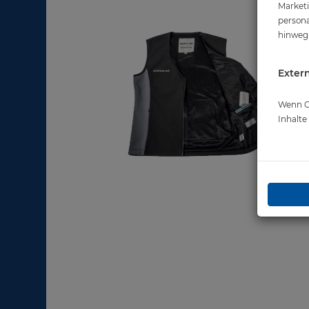
Marketi
persona
hinweg 
Extern
Wenn Co
Inhalt