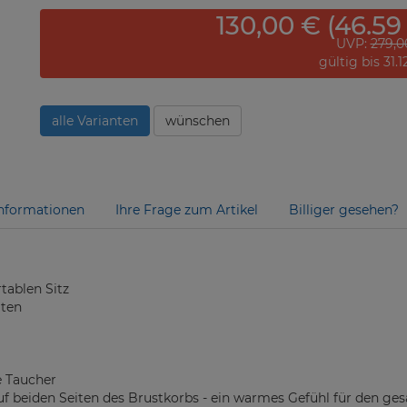
130,00 € (46.59
UVP:
279,0
gültig bis 31.
alle Varianten
wünschen
nformationen
Ihre Frage zum Artikel
Billiger gesehen?
tablen Sitz
lten
e Taucher
 beiden Seiten des Brustkorbs - ein warmes Gefühl für den g