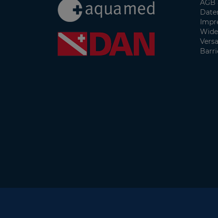
AGB 
Date
Impr
Wide
Vers
Barri