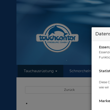
Datens
Essenz
Essenzi
Funktio
Tauchausrüstung
Schnorcheln
Statis
W
Diese C
wie wir
Zurück
Marke