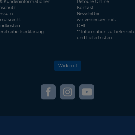
& Kundeninformationen
Retoure Online
nschutz
Kontakt
essum
Newsletter
rrufsrecht
wir versenden mit:
andkosten
DHL
erefreiheitserklärung
** Information zu Lieferzeit
und Lieferfristen
Widerruf