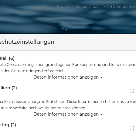
Kontakt
Datenschutz
AGB & Kundeninf
chutzeinstellungen
iell (6)
elle Cookies ermöglichen grundlegende Funktionen und sind für die einwan
n der Website dringend erforderlich.
Daten Informationen anzeigen
tiken (2)
assersport
Tauchkurse
Service
Reisen
Sie sind hier
Tauchausrüstung
Mares aktive Heizweste - Gr: S #
ookies erfassen anonyme Statistiken. Diese Informationen helfen uns zu ver
 unsere Website noch weiter optimieren können.
Alle Artikel zeigen aus: Troc
Daten Informationen anzeigen
ting (2)
Mares aktive Heizweste - Gr: S #