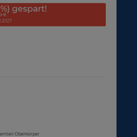
 %) gespart!
0 €
12.2027
esamten Oberkörper