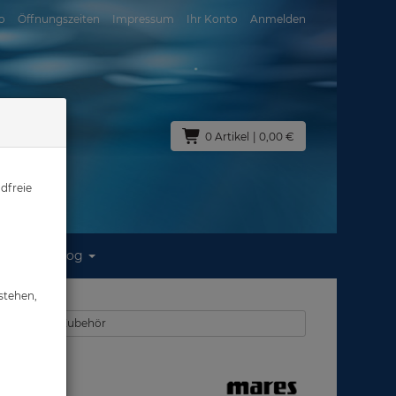
o
Öffnungszeiten
Impressum
Ihr Konto
Anmelden
0 Artikel
| 0,00 €
dfreie
Blog
stehen,
kentauchen - Zubehör