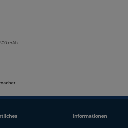
 2600 mAh
tmacher.
tliches
Informationen