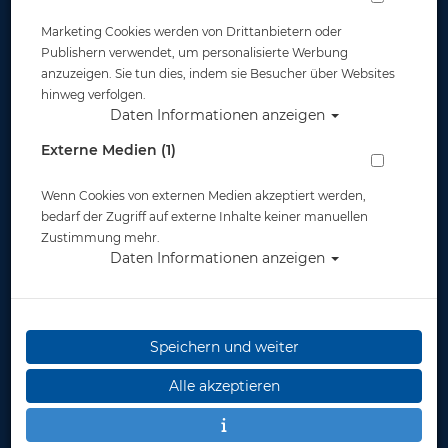
Marketing Cookies werden von Drittanbietern oder
Publishern verwendet, um personalisierte Werbung
anzuzeigen. Sie tun dies, indem sie Besucher über Websites
hinweg verfolgen.
Daten Informationen anzeigen
Mares Apnoeflosse Razor
Externe Medien (1)
Artikelnr.: mar-420402master
Wenn Cookies von externen Medien akzeptiert werden,
bedarf der Zugriff auf externe Inhalte keiner manuellen
Zustimmung mehr.
Daten Informationen anzeigen
Speichern und weiter
Herstellerpreis: 119,00 €
Alle akzeptieren
ab
119,00 €
*