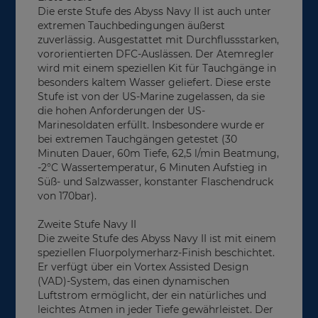
Die erste Stufe des Abyss Navy II ist auch unter
extremen Tauchbedingungen äußerst
zuverlässig. Ausgestattet mit Durchflussstarken,
vororientierten DFC-Auslässen. Der Atemregler
wird mit einem speziellen Kit für Tauchgänge in
besonders kaltem Wasser geliefert. Diese erste
Stufe ist von der US-Marine zugelassen, da sie
die hohen Anforderungen der US-
Marinesoldaten erfüllt. Insbesondere wurde er
bei extremen Tauchgängen getestet (30
Minuten Dauer, 60m Tiefe, 62,5 l/min Beatmung,
-2°C Wassertemperatur, 6 Minuten Aufstieg in
Süß- und Salzwasser, konstanter Flaschendruck
von 170bar).
Zweite Stufe Navy II
Die zweite Stufe des Abyss Navy II ist mit einem
speziellen Fluorpolymerharz-Finish beschichtet.
Er verfügt über ein Vortex Assisted Design
(VAD)-System, das einen dynamischen
Luftstrom ermöglicht, der ein natürliches und
leichtes Atmen in jeder Tiefe gewährleistet. Der