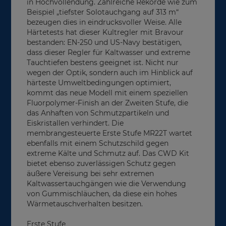
in Hochvollendung. Zahlreiche Rekorde wie zum
Beispiel „tiefster Solotauchgang auf 313 m“
bezeugen dies in eindrucksvoller Weise. Alle
Härtetests hat dieser Kultregler mit Bravour
bestanden: EN-250 und US-Navy bestätigen,
dass dieser Regler für Kaltwasser und extreme
Tauchtiefen bestens geeignet ist. Nicht nur
wegen der Optik, sondern auch im Hinblick auf
härteste Umweltbedingungen optimiert,
kommt das neue Modell mit einem speziellen
Fluorpolymer-Finish an der Zweiten Stufe, die
das Anhaften von Schmutzpartikeln und
Eiskristallen verhindert. Die
membrangesteuerte Erste Stufe MR22T wartet
ebenfalls mit einem Schutzschild gegen
extreme Kälte und Schmutz auf. Das CWD Kit
bietet ebenso zuverlässigen Schutz gegen
äußere Vereisung bei sehr extremen
Kaltwassertauchgängen wie die Verwendung
von Gummischläuchen, da diese ein hohes
Wärmetauschverhalten besitzen.
Erste Stufe