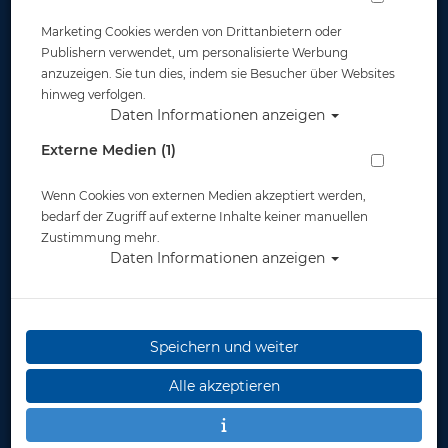
Marketing Cookies werden von Drittanbietern oder
Publishern verwendet, um personalisierte Werbung
anzuzeigen. Sie tun dies, indem sie Besucher über Websites
hinweg verfolgen.
Daten Informationen anzeigen
Mares - Cruise Beach Bag - 31l
Externe Medien (1)
Artikelnr.: mar-415446master
Wenn Cookies von externen Medien akzeptiert werden,
bedarf der Zugriff auf externe Inhalte keiner manuellen
Zustimmung mehr.
Daten Informationen anzeigen
Speichern und weiter
Herstellerpreis: 49,95 €
Alle akzeptieren
ab
42,90 €
*