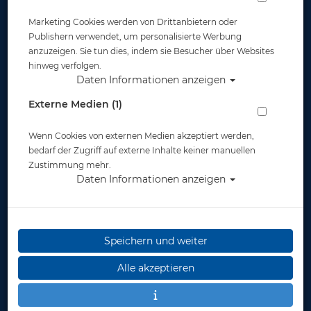
Marketing Cookies werden von Drittanbietern oder
Publishern verwendet, um personalisierte Werbung
anzuzeigen. Sie tun dies, indem sie Besucher über Websites
hinweg verfolgen.
Daten Informationen anzeigen
Mares Cruise Dry Attack Titan - Red
Externe Medien (1)
Edition
Wenn Cookies von externen Medien akzeptiert werden,
Artikelnr.: mar-415524
bedarf der Zugriff auf externe Inhalte keiner manuellen
Zustimmung mehr.
Daten Informationen anzeigen
Speichern und weiter
Herstellerpreis: 125,00 €
Alle akzeptieren
99,00 €
*