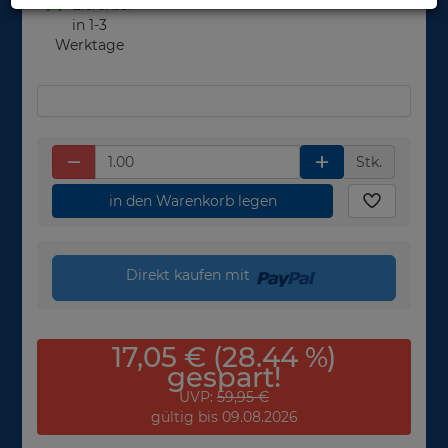
Lieferbar
in 1-3
Werktage
Stk.
in den Warenkorb legen
Direkt kaufen mit
17,05 € (28.44 %)
gespart!
UVP:
59,95 €
gültig bis 09.08.2026