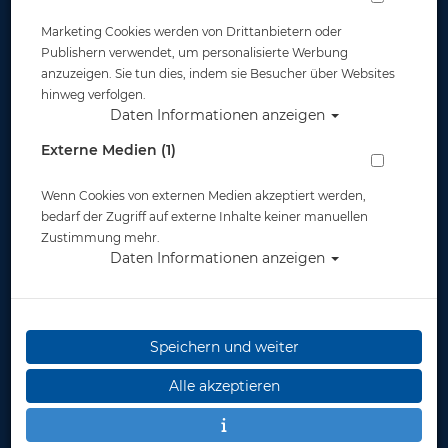
Marketing Cookies werden von Drittanbietern oder
Publishern verwendet, um personalisierte Werbung
anzuzeigen. Sie tun dies, indem sie Besucher über Websites
hinweg verfolgen.
Daten Informationen anzeigen
Mares Geräteflosse Superchannel - OH -
Externe Medien (1)
mit Bungee
Wenn Cookies von externen Medien akzeptiert werden,
Artikelnr.: mar-410012OHmaster
bedarf der Zugriff auf externe Inhalte keiner manuellen
Zustimmung mehr.
Daten Informationen anzeigen
Speichern und weiter
Herstellerpreis: 129,00 €
Alle akzeptieren
ab
79,90 €
*