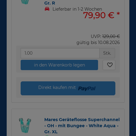
Gr. R
Lieferbar in 1-2 Wochen
79,90 €
*
UVP:
129,00 €
gültig bis 10.08.2026
Stk.
in den Warenkorb legen
Direkt kaufen mit
Mares Geräteflosse Superchannel
- OH - mit Bungee - White Aqua -
Gr. XL