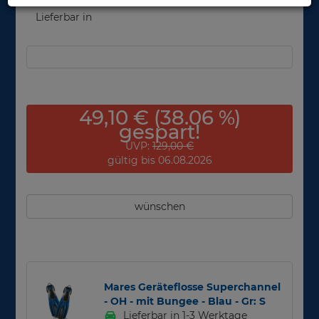
Lieferbar in
49,10 € (38.06 %)
gespart!
UVP:
129,00 €
gültig bis 06.08.2026
wünschen
Mares Geräteflosse Superchannel
- OH - mit Bungee - Blau - Gr: S
Lieferbar in 1-3 Werktage