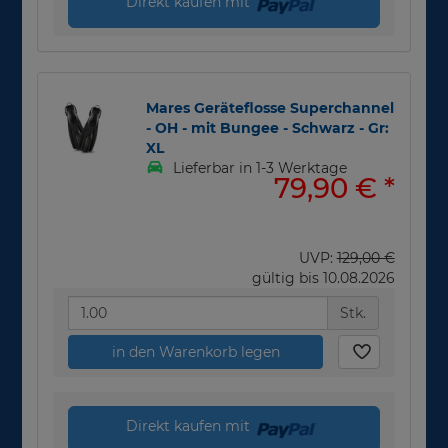
Direkt kaufen mit
Mares Geräteflosse Superchannel
- OH - mit Bungee - Schwarz - Gr:
XL
Lieferbar in 1-3 Werktage
79,90 €
*
UVP:
129,00 €
gültig bis 10.08.2026
Stk.
in den Warenkorb legen
Direkt kaufen mit