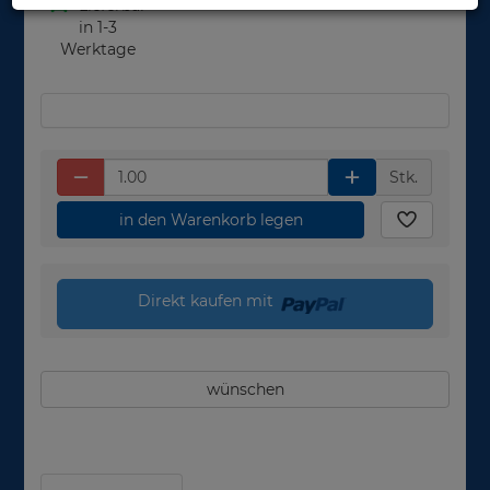
Lieferbar
in 1-3
Werktage
Stk.
in den Warenkorb legen
Direkt kaufen mit
wünschen