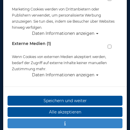
Marketing Cookies werden von Drittanbietern oder
Mares Maskenband Schwarz für X-Vision
Publishern verwendet, um personalisierte Werbung
anzuzeigen. Sie tun dies, indem sie Besucher über Websites
hinweg verfolgen.
Artikelnr.: mar-41200136
Daten Informationen anzeigen
Externe Medien (1)
Wenn Cookies von externen Medien akzeptiert werden,
bedarf der Zugriff auf externe Inhalte keiner manuellen
Zustimmung mehr.
Daten Informationen anzeigen
Herstellerpreis: 7,50 €
7,50 €
*
Speichern und weiter
Lieferbar
in 1-2 Wochen
Alle akzeptieren