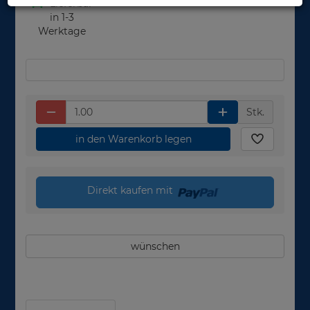
Lieferbar
in 1-3
Werktage
Stk.
in den Warenkorb legen
Direkt kaufen mit
wünschen