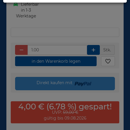
Lieferbar
in 1-3
Werktage
Stk.
in den Warenkorb legen
Direkt kaufen mit
4,00 € (6.78 %) gespart!
UVP:
59,00 €
gültig bis 09.08.2026