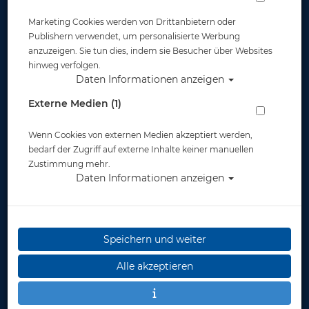
Marketing Cookies werden von Drittanbietern oder
Publishern verwendet, um personalisierte Werbung
anzuzeigen. Sie tun dies, indem sie Besucher über Websites
hinweg verfolgen.
Daten Informationen anzeigen
Mares - ND Super-Flex Schlauch 210cm -
Externe Medien (1)
1/2 Zoll - schwarz
Wenn Cookies von externen Medien akzeptiert werden,
Artikelnr.: mar-46200985
bedarf der Zugriff auf externe Inhalte keiner manuellen
Zustimmung mehr.
Daten Informationen anzeigen
Speichern und weiter
Herstellerpreis: 59,00 €
Alle akzeptieren
55,00 €
*