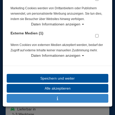
Marketing Cookies werden von Drittanbietern oder Publishern
verwendet, um personalisierte Werbung anzuzeigen. Sie tun dies,
indem sie Besucher über Websites hinweg verfolgen.
Daten Informationen anzeigen
Externe Medien (1)
Mares Quattro+ Geräteflosse Farbe: orange -
Größe: R
Wenn Cookies von externen Medien akzeptiert werden, bedarf der
Zugriff auf externe Inhalte keiner manuellen Zustimmung mehr.
Artikelnr.: mar-410003ORR
Daten Informationen anzeigen
Speichern und weiter
Herstellerpreis: 169,00 €
Alle akzeptieren
129,00 €
*
Lieferbar in
1-3 Werktage