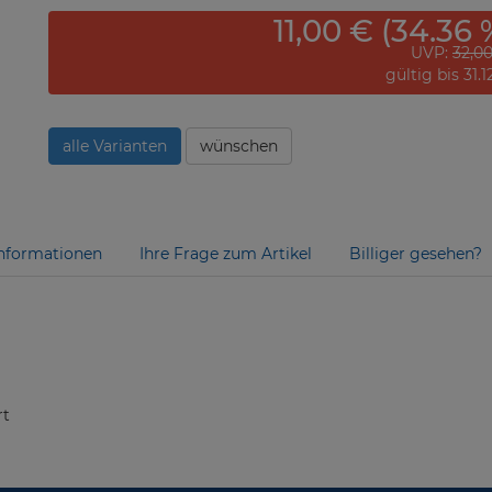
11,00 € (34.36 
UVP:
32,0
gültig bis 31.
alle Varianten
wünschen
nformationen
Ihre Frage zum Artikel
Billiger gesehen?
rt