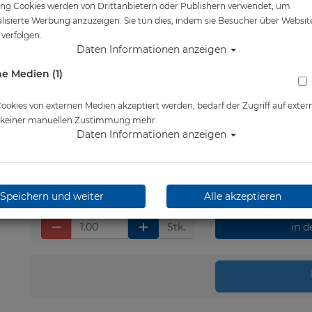
ng Cookies werden von Drittanbietern oder Publishern verwendet, um
Artikelnr.: mar-412560S
lisierte Werbung anzuzeigen. Sie tun dies, indem sie Besucher über Websit
verfolgen.
Daten Informationen anzeigen
e Medien (1)
Herstellerpreis: 32,00 €
21,00 €
*
okies von externen Medien akzeptiert werden, bedarf der Zugriff auf exter
e keiner manuellen Zustimmung mehr.
Daten Informationen anzeigen
Lieferbar in 1-3 Werktage
Speichern und weiter
Alle akzeptieren
Stk.
in 