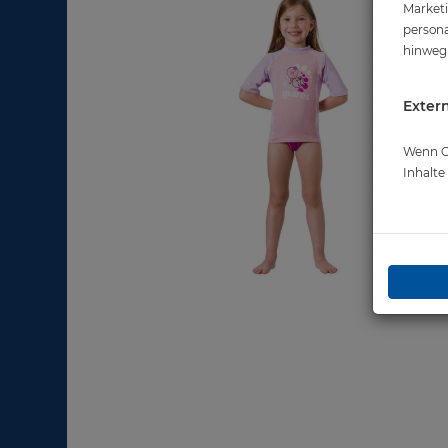
Marketi
persona
hinweg 
Extern
Wenn Co
Inhalt