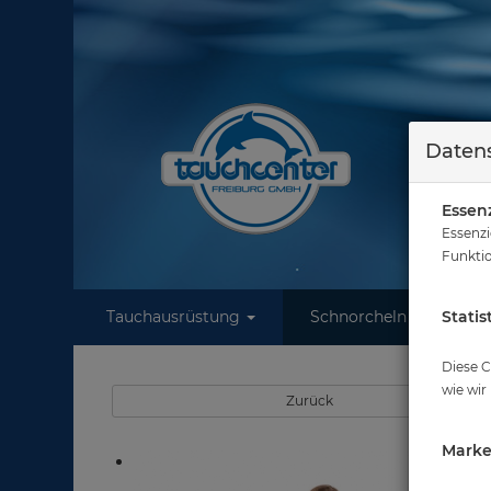
Datens
Essenz
Essenzi
Funktio
Tauchausrüstung
Schnorcheln
Statis
W
S
Diese C
wie wir
Zurück
Marke