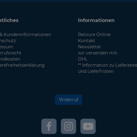
tliches
Informationen
& Kundeninformationen
Retoure Online
nschutz
Kontakt
essum
Newsletter
rrufsrecht
wir versenden mit:
andkosten
DHL
erefreiheitserklärung
** Information zu Lieferzeit
und Lieferfristen
Widerruf