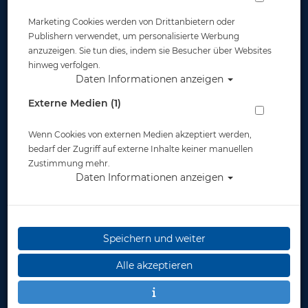
Marketing Cookies werden von Drittanbietern oder
Publishern verwendet, um personalisierte Werbung
anzuzeigen. Sie tun dies, indem sie Besucher über Websites
hinweg verfolgen.
Daten Informationen anzeigen
Mares Rash Guard Loose Fit (2017) -
Externe Medien (1)
Langarm - Damen #
Wenn Cookies von externen Medien akzeptiert werden,
Artikelnr.: mar-412541master
bedarf der Zugriff auf externe Inhalte keiner manuellen
Zustimmung mehr.
Daten Informationen anzeigen
Speichern und weiter
Herstellerpreis: 65,95 €
Alle akzeptieren
ab
28,00 €
*