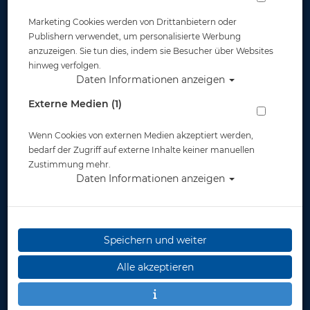
Marketing Cookies werden von Drittanbietern oder
Publishern verwendet, um personalisierte Werbung
anzuzeigen. Sie tun dies, indem sie Besucher über Websites
hinweg verfolgen.
Daten Informationen anzeigen
Mares Trilastic Rash Guard - Langarm -
Externe Medien (1)
Herren
Wenn Cookies von externen Medien akzeptiert werden,
Artikelnr.: mar-412551master
bedarf der Zugriff auf externe Inhalte keiner manuellen
Zustimmung mehr.
Daten Informationen anzeigen
Speichern und weiter
Herstellerpreis: 69,95 €
Alle akzeptieren
ab
69,95 €
*