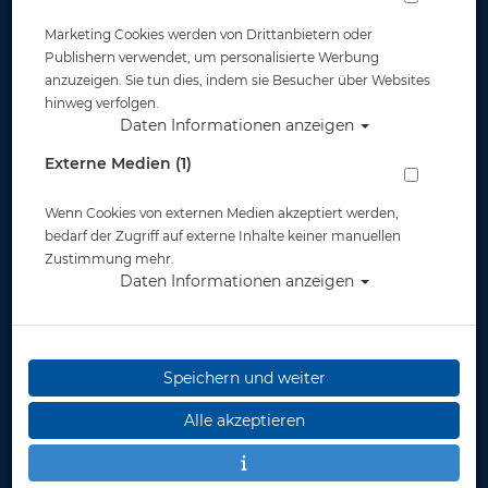
Marketing Cookies werden von Drittanbietern oder
Publishern verwendet, um personalisierte Werbung
anzuzeigen. Sie tun dies, indem sie Besucher über Websites
hinweg verfolgen.
Daten Informationen anzeigen
Mares XR - Power Plana Tec - Silver - Gr:
Externe Medien (1)
XL
Wenn Cookies von externen Medien akzeptiert werden,
Artikelnr.: mar-410050SASIXL
bedarf der Zugriff auf externe Inhalte keiner manuellen
Zustimmung mehr.
Daten Informationen anzeigen
Speichern und weiter
Herstellerpreis: 179,00 €
Alle akzeptieren
179,00 €
*