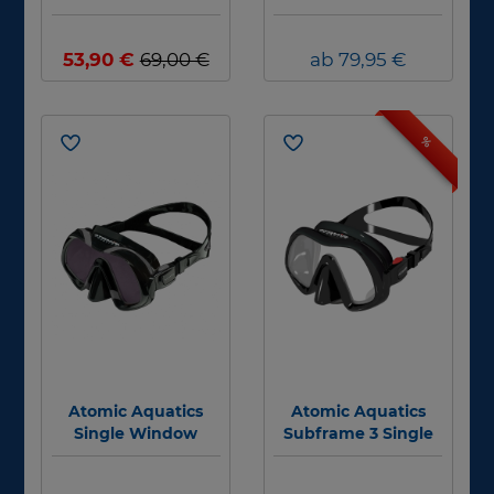
antifog
REVEAL ULTRAFIT
53,90 €
69,00 €
ab 79,95 €
%
Atomic Aquatics
Atomic Aquatics
Single Window
Subframe 3 Single
Subframe Mask
Window Frameless
ARC, Black -