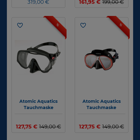
Tauchmaske
319,00 €
161,95 €
199,00 €
%
%
Atomic Aquatics
Atomic Aquatics
Tauchmaske
Tauchmaske
Frameless
SubFrame
127,75 €
149,00 €
127,75 €
149,00 €