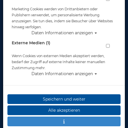
Marketing Cookies werden von Drittanbietern oder
Publishern verwendet, um personalisierte Werbung
anzuzeigen. Sie tun dies, indem sie Besucher über Websites
hinweg verfolgen.
Daten Informationen anzeigen
Atlantis Single Glas
Atlantis Single Glas
Mask - Weiß/Weiß #
Mask -
Externe Medien (1)
Schwarz/Schwarz
Wenn Cookies von externen Medien akzeptiert werden,
49,00 €
49,00 €
bedarf der Zugriff auf externe Inhalte keiner manuellen
Zustimmung mehr.
Daten Informationen anzeigen
TOP
TOP
Speichern und weiter
Alle akzeptieren