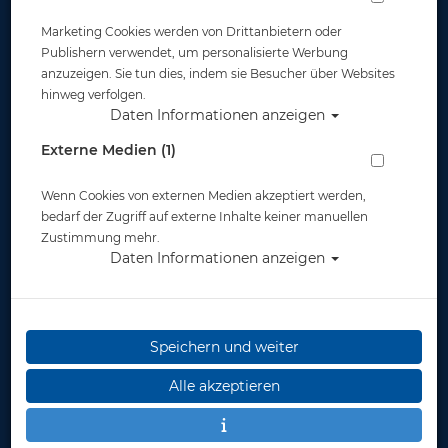
Marketing Cookies werden von Drittanbietern oder
Publishern verwendet, um personalisierte Werbung
anzuzeigen. Sie tun dies, indem sie Besucher über Websites
hinweg verfolgen.
MES 11,1 L Aluflasche weiß 207 bar mit
Daten Informationen anzeigen
Ventil 12144
Externe Medien (1)
Artikelnr.: pol-11012
Wenn Cookies von externen Medien akzeptiert werden,
bedarf der Zugriff auf externe Inhalte keiner manuellen
Zustimmung mehr.
Daten Informationen anzeigen
Herstellerpreis: 409,00 €
Speichern und weiter
355,00 €
*
Alle akzeptieren
Lieferbar