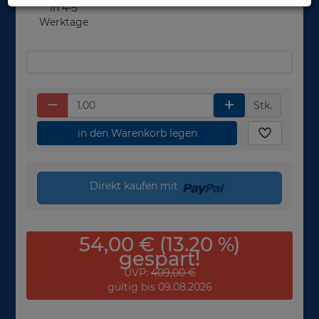
in 4-5
Werktage
Stk.
in den Warenkorb legen
Direkt kaufen mit
54,00 € (13.20 %)
gespart!
UVP:
409,00 €
gültig bis 09.08.2026