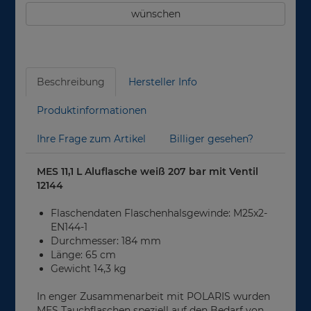
wünschen
Beschreibung
Hersteller Info
Produktinformationen
Ihre Frage zum Artikel
Billiger gesehen?
MES 11,1 L Aluflasche weiß 207 bar mit Ventil
12144
Flaschendaten Flaschenhalsgewinde: M25x2-
EN144-1
Durchmesser: 184 mm
Länge: 65 cm
Gewicht 14,3 kg
In enger Zusammenarbeit mit POLARIS wurden
MES Tauchflaschen speziell auf den Bedarf von