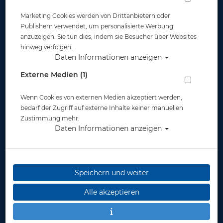
Marketing Cookies werden von Drittanbietern oder
Publishern verwendet, um personalisierte Werbung
anzuzeigen. Sie tun dies, indem sie Besucher über Websites
hinweg verfolgen.
MES 5,7 L Aluflasche natur 207 bar mit
Daten Informationen anzeigen
Ventil 12144RE
Externe Medien (1)
Artikelnr.: pol-11572
Wenn Cookies von externen Medien akzeptiert werden,
bedarf der Zugriff auf externe Inhalte keiner manuellen
Zustimmung mehr.
Daten Informationen anzeigen
Herstellerpreis: 295,00 €
Speichern und weiter
275,00 €
*
Alle akzeptieren
Lieferbar