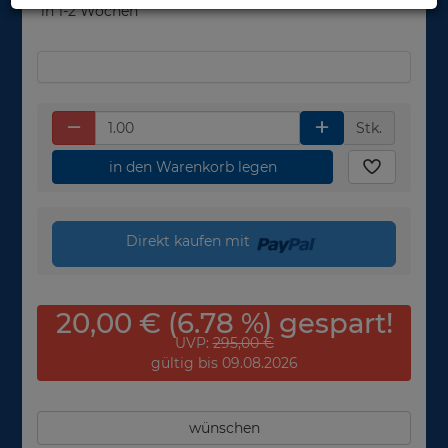
in 1-2 Wochen
Stk.
in den Warenkorb legen
Direkt kaufen mit
20,00 € (6.78 %) gespart!
UVP:
295,00 €
gültig bis 09.08.2026
wünschen