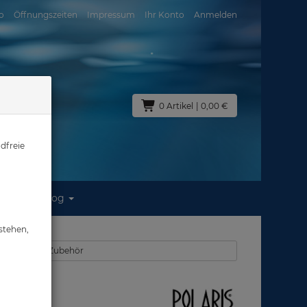
o
Öffnungszeiten
Impressum
Ihr Konto
Anmelden
0 Artikel
| 0,00 €
dfreie
Blog
ntil
stehen,
n - Ventile - Zubehör
ntil