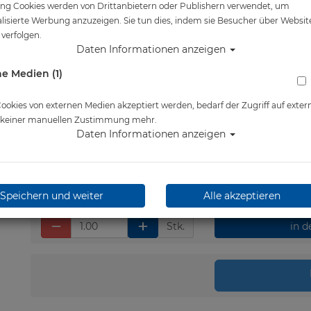
ng Cookies werden von Drittanbietern oder Publishern verwendet, um
Artikelnr.: pol-15126
lisierte Werbung anzuzeigen. Sie tun dies, indem sie Besucher über Websit
verfolgen.
Daten Informationen anzeigen
e Medien (1)
Herstellerpreis: 24,00 €
24,00 €
*
okies von externen Medien akzeptiert werden, bedarf der Zugriff auf exter
e keiner manuellen Zustimmung mehr.
Daten Informationen anzeigen
Lieferbar in 1-3 Werktage
Speichern und weiter
Alle akzeptieren
Stk.
in 