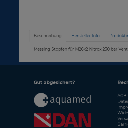
Beschreibung
Hersteller Info
Produkti
Messing Stopfen für M26x2 Nitrox 230 bar Venti
Gut abgesichert?
Rech
AGB 
Date
Impr
Wide
Vers
Barri