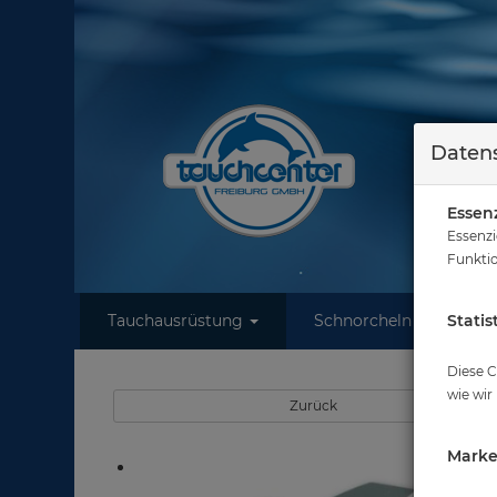
Datens
Essenz
Essenzi
Funktio
Tauchausrüstung
Schnorcheln
Statis
W
Sie 
Diese C
wie wir
Zurück
Marke