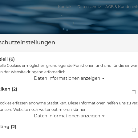
Kontakt
Datenschutz
AGB & Kundeninf
chutzeinstellungen
iell (6)
elle Cookies ermöglichen grundlegende Funktionen und sind für die einwan
n der Website dringend erforderlich.
Daten Informationen anzeigen
tiken (2)
assersport
Tauchkurse
Service
Reisen
sind hier
Tauchausrüstung
Messing Stopfen für M26x2 Nitrox 230 bar Ve
ookies erfassen anonyme Statistiken. Diese Informationen helfen uns zu ver
 unsere Website noch weiter optimieren können.
Alle Artikel zeigen aus: Brücke
Daten Informationen anzeigen
ting (2)
Messing Stopfen für M26x2 Nitrox 230 bar Ve