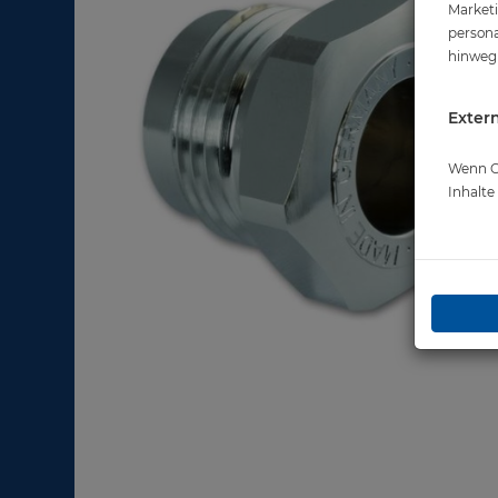
Marketi
persona
hinweg 
Extern
Wenn Co
Inhalt