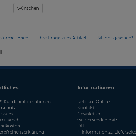
wünschen
nformationen
Ihre Frage zum Artikel
Billiger gesehen?
l
tliches
Informationen
& Kundeninformationen
Retoure Online
nschutz
Kontakt
essum
Newsletter
rrufsrecht
wir versenden mit:
andkosten
DHL
erefreiheitserklärung
** Information zu Lieferzeit