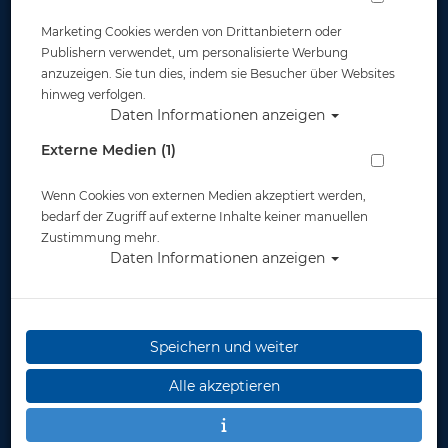
Marketing Cookies werden von Drittanbietern oder
Publishern verwendet, um personalisierte Werbung
anzuzeigen. Sie tun dies, indem sie Besucher über Websites
hinweg verfolgen.
Daten Informationen anzeigen
Miflex Extreme MD-Schlauch 1/2 - 80 cm
Externe Medien (1)
- Weiß
Wenn Cookies von externen Medien akzeptiert werden,
Artikelnr.: pol-38002wh
bedarf der Zugriff auf externe Inhalte keiner manuellen
Zustimmung mehr.
Daten Informationen anzeigen
Speichern und weiter
Herstellerpreis: 40,00 €
Alle akzeptieren
28,95 €
*