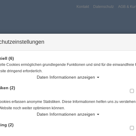
Kontakt
Datenschutz
AGB & Kun
chutzeinstellungen
iell (6)
elle Cookies ermöglichen grundlegende Funktionen und sind für die einwandfreie 
ite dringend erforderlich.
Daten Informationen anzeigen
iken (2)
ersport
Tauchkurse
Service
Reisen
Sie sind hier
Tauchausrüstung
Mirazyme Travellerpack - 15 ml
okies erfassen anonyme Statistiken. Diese Informationen helfen uns zu verstehen,
Website noch weiter optimieren können.
Alle Artikel zeigen a
Daten Informationen anzeigen
ing (2)
Mirazyme Travellerpack - 15 ml