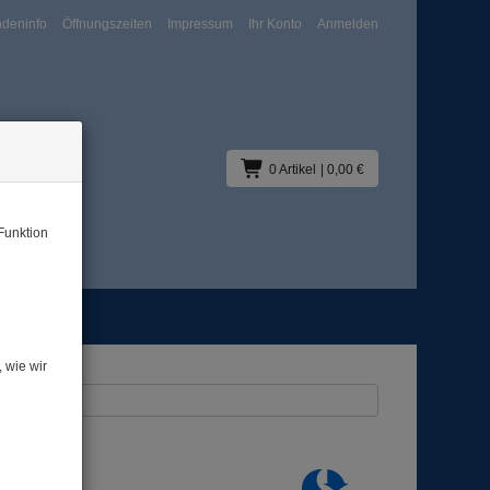
deninfo
Öffnungszeiten
Impressum
Ihr Konto
Anmelden
0 Artikel
| 0,00 €
Funktion
Blog
 wie wir
us: Zubehör