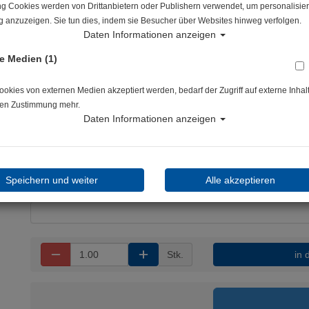
ng Cookies werden von Drittanbietern oder Publishern verwendet, um personalisier
Artikelnr.: scu-841036015
 anzuzeigen. Sie tun dies, indem sie Besucher über Websites hinweg verfolgen.
Daten Informationen anzeigen
e Medien (1)
kies von externen Medien akzeptiert werden, bedarf der Zugriff auf externe Inhal
Herstellerpreis: 4,90 €
en Zustimmung mehr.
Daten Informationen anzeigen
4,70 €
*
Lieferbar in 1-3 Werktage
Speichern und weiter
Alle akzeptieren
Stk.
in 