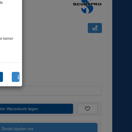
te
te keiner
den Warenkorb legen
Direkt kaufen mit