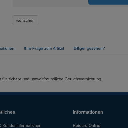
wünschen
mationen
Ihre Frage zum Artikel
Billiger gesehen?
gen für sichere und umweltfreundliche Geruchsvernichtung.
tliches
Informationen
 Kundeninformationen
Retoure Online