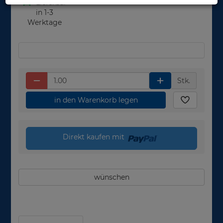
Lieferbar
in 1-3
Werktage
Stk.
in den Warenkorb legen
Direkt kaufen mit
wünschen