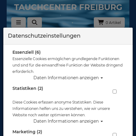
0 Artikel
Datenschutzeinstellungen
Zurück
Alle Artikel zeigen aus: Schnapphaken - Karabiner - Spiralkabel
Essenziell (6)
Essenzielle Cookies ermöglichen grundlegende Funktionen
und sind für die einwandfreie Funktion der Website dringend
erforderlich.
Daten Informationen anzeigen
Statistiken (2)
Diese Cookies erfassen anonyme Statistiken. Diese
Informationen helfen uns zu verstehen, wie wir unsere
Website noch weiter optimieren können.
Daten Informationen anzeigen
M&M Octopushalter mit Karabiner - Blau
Marketing (2)