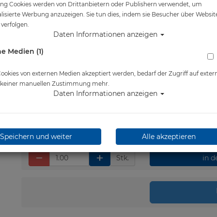
ng Cookies werden von Drittanbietern oder Publishern verwendet, um
Artikelnr.: mum-635
lisierte Werbung anzuzeigen. Sie tun dies, indem sie Besucher über Websit
verfolgen.
Daten Informationen anzeigen
e Medien (1)
Herstellerpreis: 6,50 €
6,50 €
*
okies von externen Medien akzeptiert werden, bedarf der Zugriff auf exter
e keiner manuellen Zustimmung mehr.
Daten Informationen anzeigen
Lieferbar in 1-3 Werktage
Speichern und weiter
Alle akzeptieren
Stk.
in 