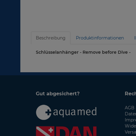
Beschreibung
Produktinformationen
Schlüsselanhänger - Remove before Dive -
Gut abgesichert?
Rech
AGB 
Date
Impr
Wide
Vers