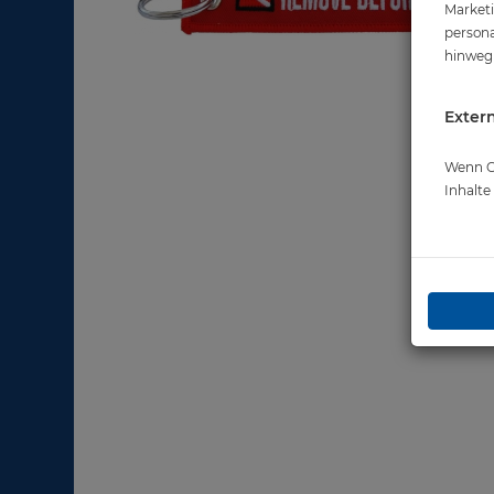
Marketi
persona
hinweg 
Extern
Wenn Co
Inhalt