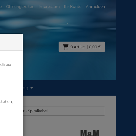
o
Öffnungszeiten
Impressum
Ihr Konto
Anmelden
0 Artikel
| 0,00 €
dfreie
Blog
ve -
stehen,
n - Karabiner - Spiralkabel
ve -