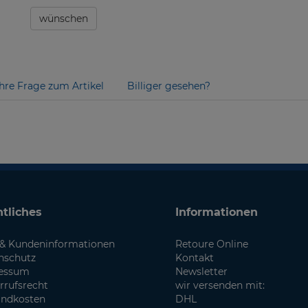
wünschen
Ihre Frage zum Artikel
Billiger gesehen?
tliches
Informationen
& Kundeninformationen
Retoure Online
nschutz
Kontakt
essum
Newsletter
rrufsrecht
wir versenden mit:
andkosten
DHL