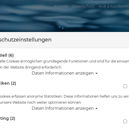
Kontakt
Datenschutz
AGB & Kundeninf
chutzeinstellungen
iell (6)
elle Cookies ermöglichen grundlegende Funktionen und sind für die einwan
n der Website dringend erforderlich.
Daten Informationen anzeigen
tiken (2)
assersport
Tauchkurse
Service
Reisen
sind hier
Tauchausrüstung
M&M Schlüsselanhänger - Remove before Di
ookies erfassen anonyme Statistiken. Diese Informationen helfen uns zu ver
 unsere Website noch weiter optimieren können.
Alle Artikel zeigen aus: Schnapphake
Daten Informationen anzeigen
ting (2)
M&M Schlüsselanhänger - Remove before Di