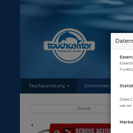
Datens
Essenz
Essenzi
Funktio
Tauchausrüstung
Schnorcheln
Statis
W
Sie 
Diese C
wie wir
Zurück
Marke