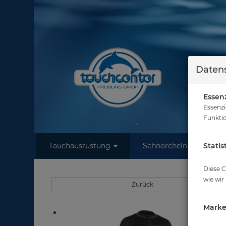
Datens
Essenz
Essenzi
Funktio
Tauchausrüstung
Schnorcheln
Statis
W
Sie sind hi
Diese C
wie wir
Zurück
Marke