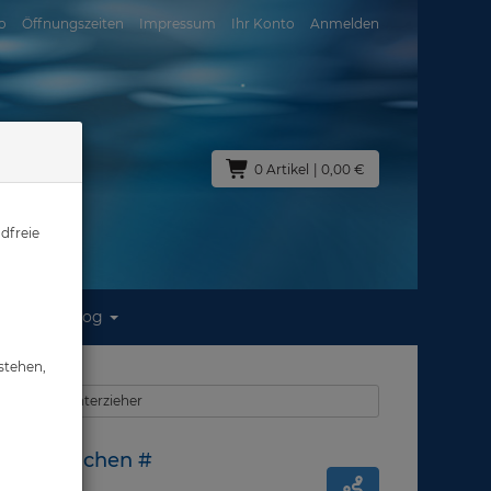
o
Öffnungszeiten
Impressum
Ihr Konto
Anmelden
0 Artikel
| 0,00 €
dfreie
Blog
ntauchen #
stehen,
ntauchen - Unterzieher
ockentauchen #