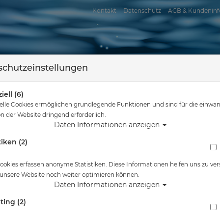
Kontakt
Datenschutz
AGB & Kundeninf
chutzeinstellungen
iell (6)
elle Cookies ermöglichen grundlegende Funktionen und sind für die einwan
n der Website dringend erforderlich.
Daten Informationen anzeigen
tiken (2)
assersport
Tauchkurse
Service
Reisen
er
Tauchausrüstung
Mola Mola THERMOFLEXX+ Unterzieher - Trocke
ookies erfassen anonyme Statistiken. Diese Informationen helfen uns zu ver
 unsere Website noch weiter optimieren können.
Alle Artikel zeigen aus: Trocke
Daten Informationen anzeigen
ting (2)
Mola Mola THERMOFLEXX+ Unterzieher - Tr