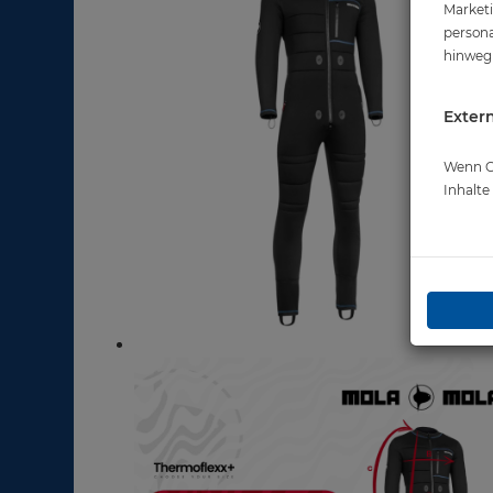
Marketi
persona
hinweg 
Extern
Wenn Co
Inhalt