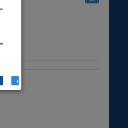
es
ne