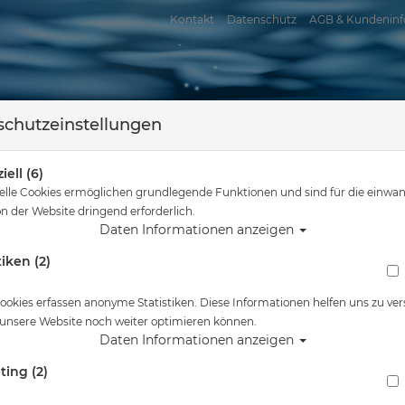
Kontakt
Datenschutz
AGB & Kundeninf
chutzeinstellungen
iell (6)
elle Cookies ermöglichen grundlegende Funktionen und sind für die einwan
n der Website dringend erforderlich.
Daten Informationen anzeigen
tiken (2)
assersport
Tauchkurse
Service
Reisen
Tauchausrüstung
Nauticam N120 Zwischenring 70mm - N120 Extensio
ookies erfassen anonyme Statistiken. Diese Informationen helfen uns zu ver
 unsere Website noch weiter optimieren können.
Alle Artikel zeigen 
Daten Informationen anzeigen
ting (2)
Nauticam N120 Zwischenring 70mm - N120 Ex