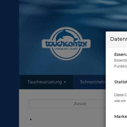
Datens
Essenz
Essenzi
Funktio
Tauchausrüstung
Schnorcheln
Statis
W
Sie sind hier
Diese C
wie wir
Zurück
Marke