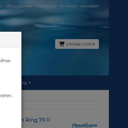
o
Öffnungszeiten
Impressum
Ihr Konto
Anmelden
0 Artikel
| 0,00 €
dfreie
Blog
n Ring 70 II
stehen,
aus: Zubehör
tension Ring 70 II