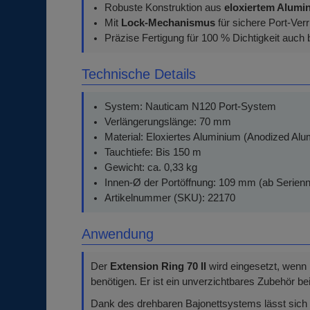
Robuste Konstruktion aus
eloxiertem Alumi
Mit
Lock-Mechanismus
für sichere Port-Ver
Präzise Fertigung für 100 % Dichtigkeit auch 
Technische Details
System: Nauticam N120 Port-System
Verlängerungslänge: 70 mm
Material: Eloxiertes Aluminium (Anodized Alu
Tauchtiefe: Bis 150 m
Gewicht: ca. 0,33 kg
Innen-Ø der Portöffnung: 109 mm (ab Serie
Artikelnummer (SKU): 22170
Anwendung
Der
Extension Ring 70 II
wird eingesetzt, wenn 
benötigen. Er ist ein unverzichtbares Zubehör b
Dank des drehbaren Bajonettsystems lässt sich