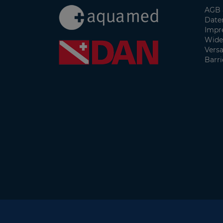
AGB 
Date
Impr
Wide
Vers
Barri