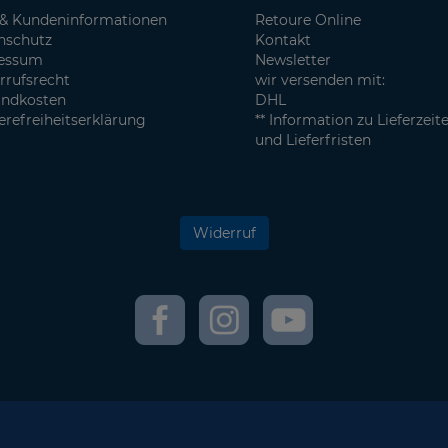
& Kundeninformationen
Retoure Online
nschutz
Kontakt
essum
Newsletter
rrufsrecht
wir versenden mit:
andkosten
DHL
erefreiheitserklärung
** Information zu Lieferzeit
und Lieferfristen
Widerruf