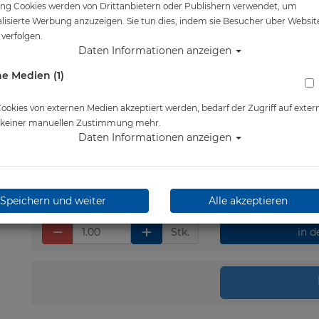
ng Cookies werden von Drittanbietern oder Publishern verwendet, um
Artikelnr.: na-22170
lisierte Werbung anzuzeigen. Sie tun dies, indem sie Besucher über Websit
verfolgen.
Daten Informationen anzeigen
e Medien (1)
Herstellerpreis: 715,00 €
715,00 €
*
okies von externen Medien akzeptiert werden, bedarf der Zugriff auf exter
e keiner manuellen Zustimmung mehr.
Daten Informationen anzeigen
Lieferbar in 1-2 Wochen
Speichern und weiter
Alle akzeptieren
Stk.
in 