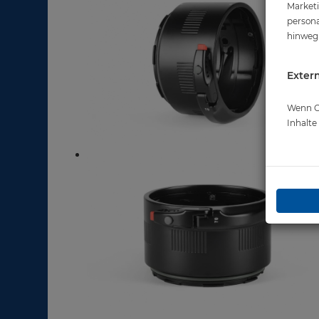
Marketi
persona
hinweg 
Extern
Wenn Co
Inhalt