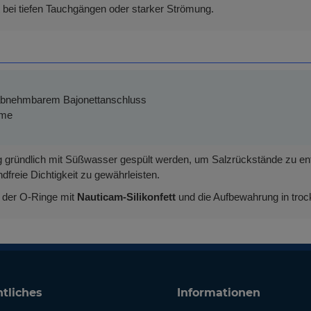
st bei tiefen Tauchgängen oder starker Strömung.
t abnehmbarem Bajonettanschluss
eme
 gründlich mit Süßwasser gespült werden, um Salzrückstände zu ent
freie Dichtigkeit zu gewährleisten.
n der O-Ringe mit
Nauticam-Silikonfett
und die Aufbewahrung in tro
tliches
Informationen