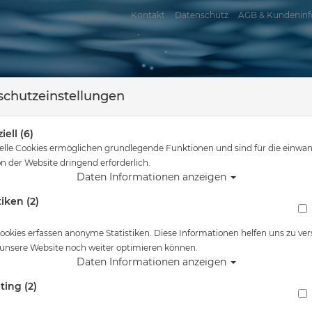
Kontakt
Datenschutz
AGB & Kundeninf
chutzeinstellungen
iell (6)
elle Cookies ermöglichen grundlegende Funktionen und sind für die einwan
n der Website dringend erforderlich.
Daten Informationen anzeigen
tiken (2)
assersport
Tauchkurse
Service
Reisen
e sind hier
Tauchausrüstung
Oceama Whale - 1000 Lumen - Tauchlam
ookies erfassen anonyme Statistiken. Diese Informationen helfen uns zu ver
 unsere Website noch weiter optimieren können.
Alle Artikel zeigen aus: 112
Daten Informationen anzeigen
ting (2)
Oceama Whale - 1000 Lumen - Tauchlampe