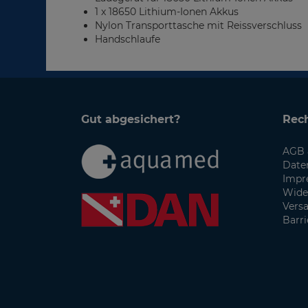
1 x 18650 Lithium-Ionen Akkus
Nylon Transporttasche mit Reissverschluss
Handschlaufe
Gut abgesichert?
Rech
AGB 
Date
Impr
Wide
Vers
Barri