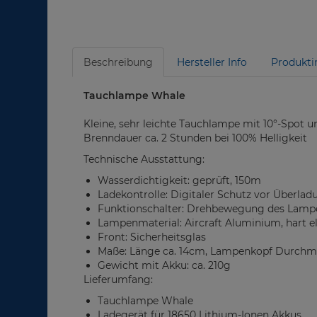
Beschreibung
Hersteller Info
Produkti
Tauchlampe Whale
Kleine, sehr leichte Tauchlampe mit 10°-Spot u
Brenndauer ca. 2 Stunden bei 100% Helligkeit
Technische Ausstattung:
Wasserdichtigkeit: geprüft, 150m
Ladekontrolle: Digitaler Schutz vor Überla
Funktionschalter: Drehbewegung des Lam
Lampenmaterial: Aircraft Aluminium, hart el
Front: Sicherheitsglas
Maße: Länge ca. 14cm, Lampenkopf Durchmes
Gewicht mit Akku: ca. 210g
Lieferumfang:
Tauchlampe Whale
Ladegerät für 18650 Lithium-Ionen Akkus