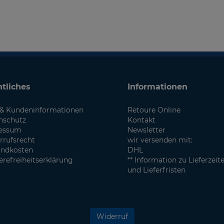
tliches
Informationen
& Kundeninformationen
Retoure Online
nschutz
Kontakt
essum
Newsletter
rrufsrecht
wir versenden mit:
andkosten
DHL
erefreiheitserklärung
** Information zu Lieferzeit
und Lieferfristen
Widerruf