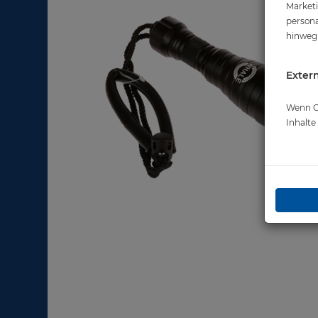
Marketi
persona
hinweg 
Extern
Wenn Co
Inhalt