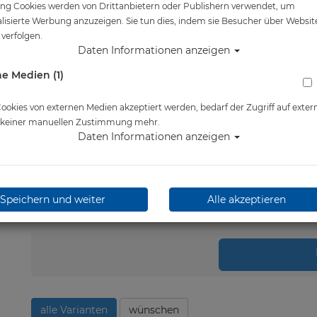
ng Cookies werden von Drittanbietern oder Publishern verwendet, um
Artikelnr.: tsv-whale
lisierte Werbung anzuzeigen. Sie tun dies, indem sie Besucher über Websit
verfolgen.
Daten Informationen anzeigen
Herstellerpreis: 129,00 €
e Medien (1)
122,00 €
*
okies von externen Medien akzeptiert werden, bedarf der Zugriff auf exter
Lieferbar in 4-5 Werktage
e keiner manuellen Zustimmung mehr.
Daten Informationen anzeigen
Speichern und weiter
Alle akzeptieren
Stk.
in 
alle Varianten
wünschen