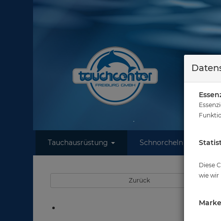
Datens
Essenz
Essenzi
Funktio
Tauchausrüstung
Schnorcheln
Statis
W
Si
Diese C
wie wir
Zurück
Marke