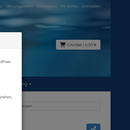
o
Öffnungszeiten
Impressum
Ihr Konto
Anmelden
0 Artikel
| 0,00 €
dfreie
Blog
pe
stehen,
09010 - Tauchlampen