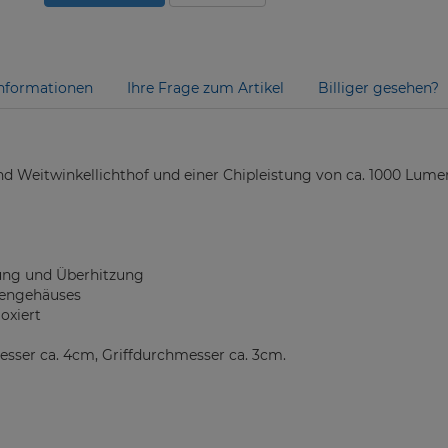
nformationen
Ihre Frage zum Artikel
Billiger gesehen?
nd Weitwinkellichthof und einer Chipleistung von ca. 1000 Lume
dung und Überhitzung
pengehäuses
oxiert
ser ca. 4cm, Griffdurchmesser ca. 3cm.