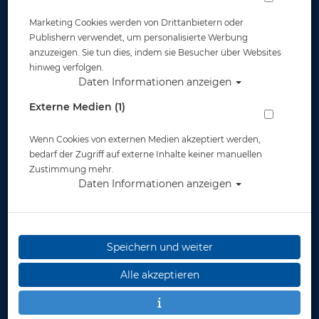
Ocean Reef -
G.divers Surface Air
Marketing Cookies werden von Drittanbietern oder
Optische Gläser #
Valve -
Oberflächenventil #
Publishern verwendet, um personalisierte Werbung
anzuzeigen. Sie tun dies, indem sie Besucher über Websites
ab 39,00 €
35,00 €
hinweg verfolgen.
Daten Informationen anzeigen
Externe Medien (1)
Wenn Cookies von externen Medien akzeptiert werden,
bedarf der Zugriff auf externe Inhalte keiner manuellen
Zustimmung mehr.
Daten Informationen anzeigen
Speichern und weiter
Alle akzeptieren
GSM G.divers - Gelb
GSM GPower #
#