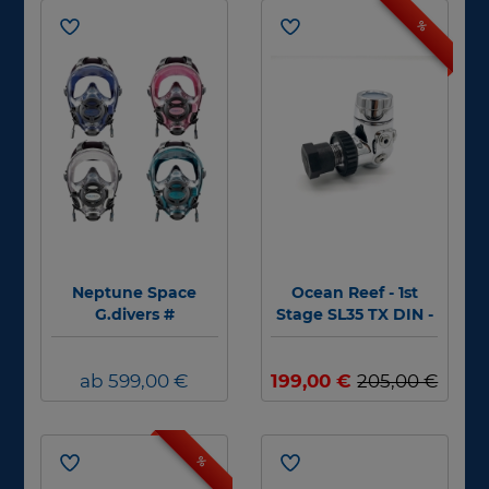
%
Neptune Space
Ocean Reef - 1st
G.divers #
Stage SL35 TX DIN -
300bar #
ab 599,00 €
199,00 €
205,00 €
%