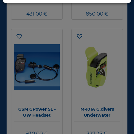
431,00 €
850,00 €
GSM GPower SL -
M-101A G.divers
UW Headset
Underwater
included - Extender
Reciever Unit #
#
930,00 €
327,25 €