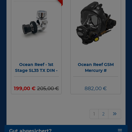
Ocean Reef - 1st
Ocean Reef GSM
Stage SL35 TX DIN -
Mercury #
300bar #
199,00 €
205,00 €
882,00 €
1
2
Gut abgesichert?