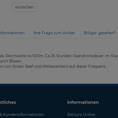
wünschen
nformationen
Ihre Frage zum Artikel
Billiger gesehen?
alk. Reichweite ca 500m. Ca 25 Stunden Operationsdauer im St
urch Blasen.
ten von Ocean Reef und Mitbewerbern auf dieser Frequenz.
tliches
Informationen
& Kundeninformationen
Retoure Online