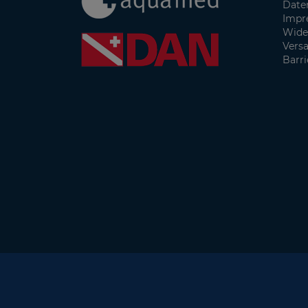
Date
Impr
Wide
Vers
Barri