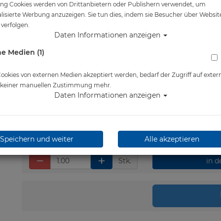
ng Cookies werden von Drittanbietern oder Publishern verwendet, um
Artikelnr.: or-033124
lisierte Werbung anzuzeigen. Sie tun dies, indem sie Besucher über Websit
verfolgen.
Daten Informationen anzeigen
e Medien (1)
Herstellerpreis: 850,00 €
850,00 €
*
okies von externen Medien akzeptiert werden, bedarf der Zugriff auf exter
e keiner manuellen Zustimmung mehr.
Daten Informationen anzeigen
Lieferbar in 1-3 Werktage
Speichern und weiter
Alle akzeptieren
Stk.
in 