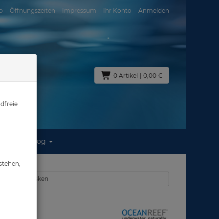
o
Öffnungszeiten
Impressum
Ihr Konto
Anmelden
0 Artikel
| 0,00 €
dfreie
Blog
stehen,
ollgesichtsmasken