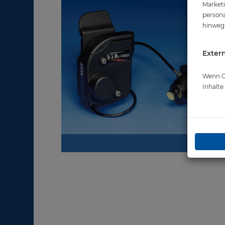
Marketi
persona
hinweg 
Extern
Wenn Co
Inhalt