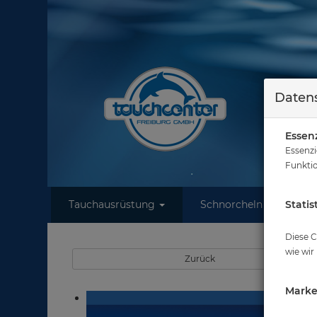
Datens
Essenz
Essenzi
Funktio
Tauchausrüstung
Schnorcheln
Statis
W
Diese C
wie wir
Zurück
Marke