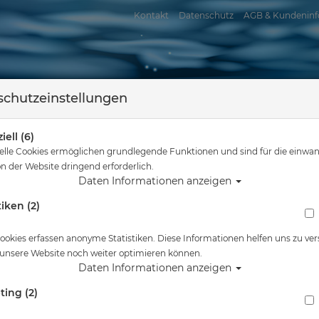
Kontakt
Datenschutz
AGB & Kundeninf
chutzeinstellungen
iell (6)
elle Cookies ermöglichen grundlegende Funktionen und sind für die einwan
n der Website dringend erforderlich.
Daten Informationen anzeigen
tiken (2)
assersport
Tauchkurse
Service
Reisen
Sie sind hier
Tauchausrüstung
GSM GPower #
ookies erfassen anonyme Statistiken. Diese Informationen helfen uns zu ver
 unsere Website noch weiter optimieren können.
Alle Artikel zeigen aus: V
Daten Informationen anzeigen
ting (2)
GSM GPower #