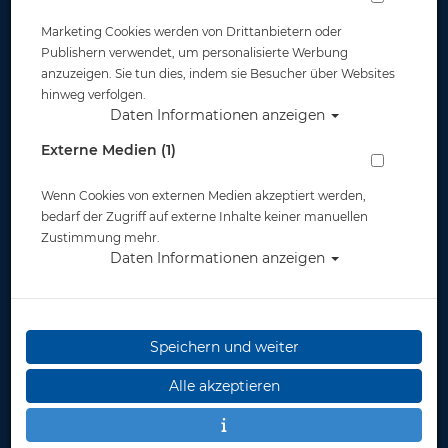
Marketing Cookies werden von Drittanbietern oder
Publishern verwendet, um personalisierte Werbung
anzuzeigen. Sie tun dies, indem sie Besucher über Websites
hinweg verfolgen.
Daten Informationen anzeigen
OMS - Aluminum Backplate mit Comfort
Externe Medien (1)
Harness III und Schrittgurt
Wenn Cookies von externen Medien akzeptiert werden,
Artikelnr.: oms-A11418002
bedarf der Zugriff auf externe Inhalte keiner manuellen
Zustimmung mehr.
Daten Informationen anzeigen
Herstellerpreis: 429,00 €
Speichern und weiter
429,00 €
*
Alle akzeptieren
Lieferbar
in 1-3