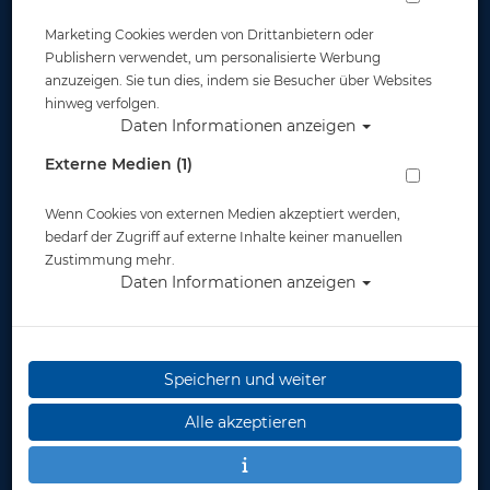
Marketing Cookies werden von Drittanbietern oder
Publishern verwendet, um personalisierte Werbung
anzuzeigen. Sie tun dies, indem sie Besucher über Websites
hinweg verfolgen.
Daten Informationen anzeigen
OMS Quallofil - Unterziehhandschuhe
Externe Medien (1)
Artikelnr.: oms-A20916809Xmaster
Wenn Cookies von externen Medien akzeptiert werden,
bedarf der Zugriff auf externe Inhalte keiner manuellen
Zustimmung mehr.
Daten Informationen anzeigen
Herstellerpreis: 57,00 €
ab
57,00 €
*
Speichern und weiter
Alle akzeptieren
Lieferbar in