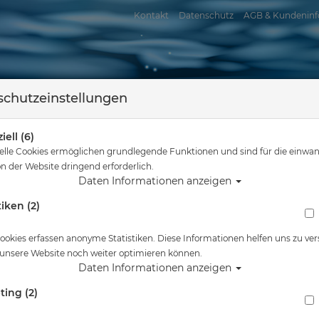
Kontakt
Datenschutz
AGB & Kundeninf
chutzeinstellungen
iell (6)
elle Cookies ermöglichen grundlegende Funktionen und sind für die einwan
n der Website dringend erforderlich.
Daten Informationen anzeigen
tiken (2)
assersport
Tauchkurse
Service
Reisen
Sie sind hier
Tauchausrüstung
Instrumente
OMS
ookies erfassen anonyme Statistiken. Diese Informationen helfen uns zu ver
 unsere Website noch weiter optimieren können.
Daten Informationen anzeigen
ting (2)
eller