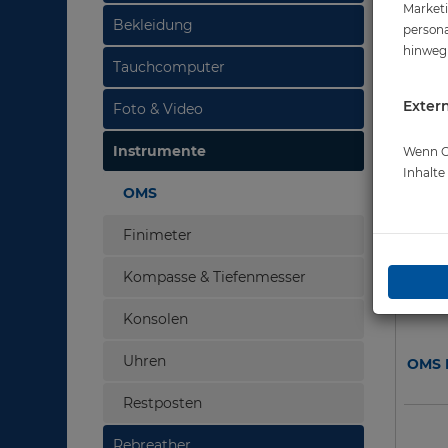
Marketi
Bekleidung
persona
hinweg 
Tauchcomputer
Extern
Foto & Video
Instrumente
Wenn Co
Inhalt
OMS
Finimeter
Kompasse & Tiefenmesser
Konsolen
Uhren
OMS 
Restposten
Rebreather