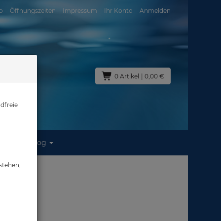
o
Öffnungszeiten
Impressum
Ihr Konto
Anmelden
0 Artikel
| 0,00 €
dfreie
Blog
stehen,