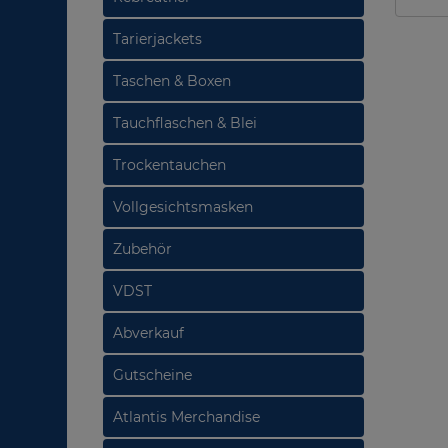
Tarierjackets
Taschen & Boxen
Tauchflaschen & Blei
Trockentauchen
Vollgesichtsmasken
Zubehör
VDST
Abverkauf
Gutscheine
Atlantis Merchandise