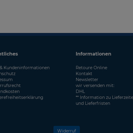
tliches
Informationen
& Kundeninformationen
Retoure Online
nschutz
Kontakt
essum
Newsletter
rrufsrecht
wir versenden mit:
andkosten
DHL
erefreiheitserklärung
** Information zu Lieferzeit
und Lieferfristen
Widerruf