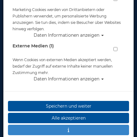
Marketing Cookies werden von Drittanbietern oder
OPPO Reno 6Z - Divevolk - Seatouch 4
Publishern verwendet, um personalisierte Werbung
Max Plus Adapter - 3D Druck
anzuzeigen. Sie tun dies, indem sie Besucher über Websites
hinweg verfolgen.
Daten Informationen anzeigen
Artikelnr.: dv-DAF061147
Externe Medien (1)
Wenn Cookies von externen Medien akzeptiert werden,
bedarf der Zugriff auf externe Inhalte keiner manuellen
Zustimmung mehr.
Daten Informationen anzeigen
Herstellerpreis: 18,00 €
18,00 €
*
Speichern und weiter
Lieferbar
Alle akzeptieren
in 1-2 Wochen