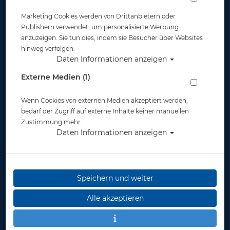
Optisches Glas für Mares Maske X-VU
Marketing Cookies werden von Drittanbietern oder
Publishern verwendet, um personalisierte Werbung
Artikelnr.: mar-411192master
anzuzeigen. Sie tun dies, indem sie Besucher über Websites
hinweg verfolgen.
Daten Informationen anzeigen
Externe Medien (1)
Wenn Cookies von externen Medien akzeptiert werden,
bedarf der Zugriff auf externe Inhalte keiner manuellen
Herstellerpreis: 49,00 €
Zustimmung mehr.
Daten Informationen anzeigen
ab
49,00 €
*
Lieferbar
in 1-3
Speichern und weiter
Werktage
Alle akzeptieren