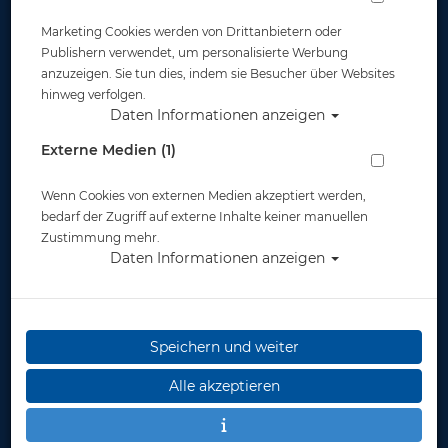
Marketing Cookies werden von Drittanbietern oder
Publishern verwendet, um personalisierte Werbung
anzuzeigen. Sie tun dies, indem sie Besucher über Websites
hinweg verfolgen.
Daten Informationen anzeigen
Plüschtier von Wild Republic -
Externe Medien (1)
Blaupunktrochen - 30cm
Wenn Cookies von externen Medien akzeptiert werden,
Artikelnr.: base-1250
bedarf der Zugriff auf externe Inhalte keiner manuellen
Zustimmung mehr.
Daten Informationen anzeigen
Herstellerpreis: 22,90 €
Speichern und weiter
22,90 €
*
Alle akzeptieren
Lieferbar
in 1-2 Wochen