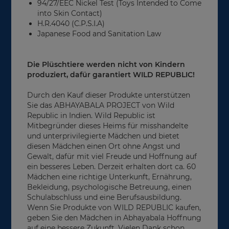
94/27/EEC Nickel Test (Toys Intended to Come
into Skin Contact)
H.R.4040 (C.P.S.I.A)
Japanese Food and Sanitation Law
Die Plüschtiere werden nicht von Kindern
produziert, dafür garantiert WILD REPUBLIC!
Durch den Kauf dieser Produkte unterstützen
Sie das ABHAYABALA PROJECT von Wild
Republic in Indien. Wild Republic ist
Mitbegründer dieses Heims für misshandelte
und unterprivilegierte Mädchen und bietet
diesen Mädchen einen Ort ohne Angst und
Gewalt, dafür mit viel Freude und Hoffnung auf
ein besseres Leben. Derzeit erhalten dort ca. 60
Mädchen eine richtige Unterkunft, Ernährung,
Bekleidung, psychologische Betreuung, einen
Schulabschluss und eine Berufsausbildung.
Wenn Sie Produkte von WILD REPUBLIC kaufen,
geben Sie den Mädchen in Abhayabala Hoffnung
auf eine bessere Zukunft. Vielen Dank schon